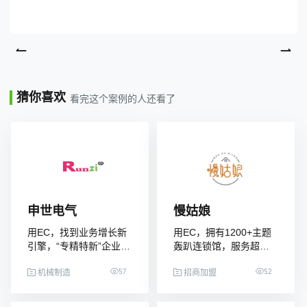
猜你喜欢
看完这个案例的人还看了
申世电气
慢姑娘
用EC，找到业务增长新
用EC，拥有1200+主题
引擎，“专精特新”企业交
轰趴连锁馆，服务超
出漂亮增长曲线
1000万用户，成为国内
57
52
最大的轰趴连锁品牌之
机械制造
招商加盟
一