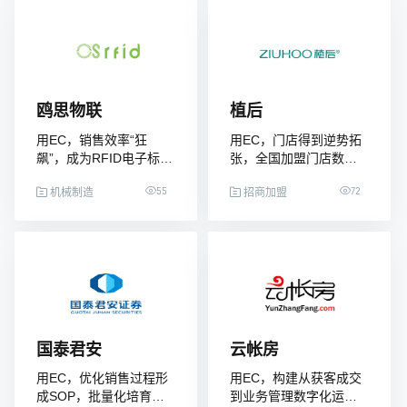
鸥思物联
植后
用EC，销售效率“狂
用EC，门店得到逆势拓
飙”，成为RFID电子标签
张，全国加盟门店数量
制造领域的高成长企业
超2000家
55
72
机械制造
招商加盟
国泰君安
云帐房
用EC，优化销售过程形
用EC，构建从获客成交
成SOP，批量化培育销
到业务管理数字化运营