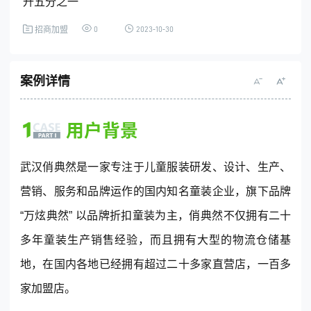
升五分之一
0
2023-10-30
招商加盟
全国统一客服热线
4001-365-665
案例详情
(每天：8:00 — 22:00 全年无休)
购买咨询
售后服务
武汉俏典然是一家专注于儿童服装研发、设计、生产、
营销、服务和品牌运作的国内知名童装企业，旗下品牌
“万炫典然” 以品牌折扣童装为主，俏典然不仅拥有二十
© 2013-2023 www.digrow.com All Rights Reserved
多年童装生产销售经验，而且拥有大型的物流仓储基
地，在国内各地已经拥有超过二十多家直营店，一百多
家加盟店。