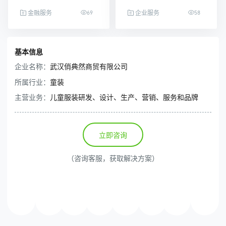
售精英
模式，高效服务超百万
69
58
企业用户
金融服务
企业服务
基本信息
企业名称：
武汉俏典然商贸有限公司
所属行业：
童装
主营业务：
儿童服装研发、设计、生产、营销、服务和品牌
立即咨询
（咨询客服，获取解决方案）