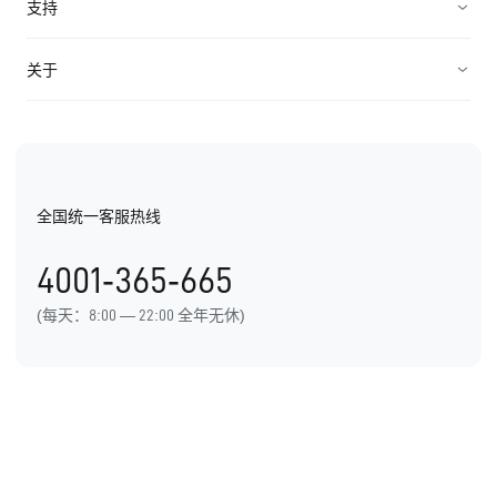
企业服务
支持
轻松管理
微校务解决方案
招商加盟
帮助中心
关于
产品价格
企业智能电销解决方案
机械制造
API对接
公司介绍
B2B广告营销方案
教育培训
EC价值观
金融服务
全国统一客服热线
EC荣誉
医疗美容
4001-365-665
办公地址
(每天：8:00 — 22:00 全年无休)