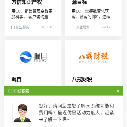
方信知识产权
源目标
用EC，销售管理变得更
用EC，掌握数智化获
加科学， 客户咨询量激
客、管客“引擎”，连续三
增80%
年业绩获得高速增长
110
126
企业服务
企业服务
瞩目
八戒财税
用EC，与时俱进地跟进
用EC，实现400人服务
×
EC在线客服
与开发客户，效率提高
近8000家企业，效率和
32%
口碑双收
87
103
您好，请问您是想了解ec系统功能和
企业服务
企业服务
费用吗？最近优惠活动力度大，赶紧
来了解一下吧~