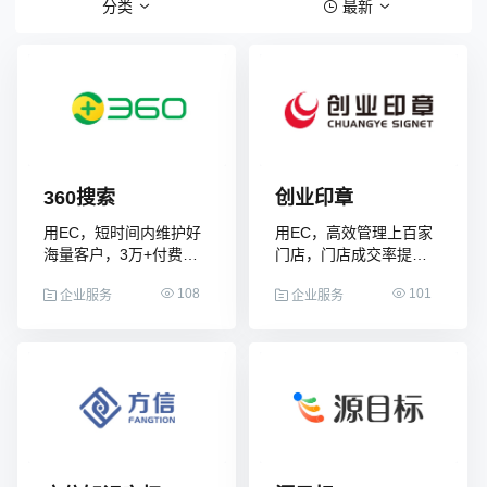
分类
最新
全国统一客服热线
4001-365-665
(每天：8:00 — 22:00 全年无休)
360搜索
创业印章
用EC，短时间内维护好
用EC，高效管理上百家
购买咨询
售后服务
海量客户，3万+付费客
门店，门店成交率提高
37%
户管理无忧
108
101
企业服务
企业服务
© 2013-2023 www.digrow.com All Rights Reserved