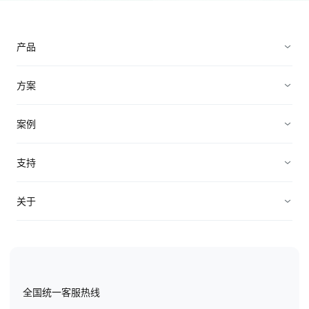
产品
营销获客
方案
加速成交
企业直播营销方案
案例
客户服务
B2B私域营销方案
企业服务
支持
轻松管理
微校务解决方案
招商加盟
帮助中心
关于
产品价格
企业智能电销解决方案
机械制造
API对接
公司介绍
B2B广告营销方案
教育培训
EC价值观
金融服务
全国统一客服热线
EC荣誉