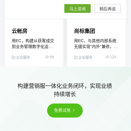
马上咨询
稍后再说
云帐房
尚标集团
用EC，构建从获客成交
用EC，与其他内部系统
到业务管理数字化运营
无缝实现“内外”兼修，客
模式，高效服务超百万
户开发效率提升2倍。
59
129
企业服务
企业服务
企业用户
构建营销服一体化业务闭环，实现业绩
持续增长
免费试用