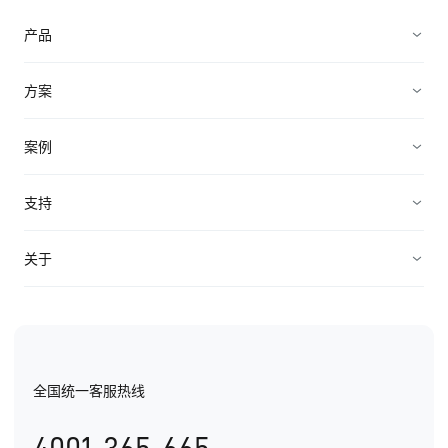
产品
营销获客
方案
加速成交
企业直播营销方案
案例
客户服务
B2B私域营销方案
企业服务
支持
轻松管理
微校务解决方案
招商加盟
帮助中心
关于
产品价格
企业智能电销解决方案
机械制造
API对接
公司介绍
B2B广告营销方案
教育培训
EC价值观
金融服务
全国统一客服热线
EC荣誉
医疗美容