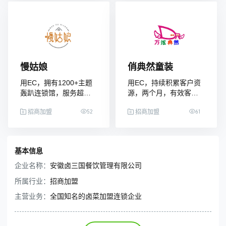
慢姑娘
俏典然童装
用EC，拥有1200+主题
用EC，持续积累客户资
轰趴连锁馆，服务超
源，两个月，有效客户
1000万用户，成为国内
数量上升五分之一
52
61
最大的轰趴连锁品牌之
招商加盟
招商加盟
一
基本信息
企业名称：
安徽卤三国餐饮管理有限公司
所属行业：
招商加盟
主营业务：
全国知名的卤菜加盟连锁企业