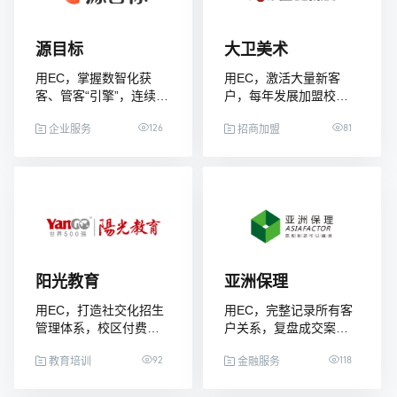
源目标
大卫美术
用EC，掌握数智化获
用EC，激活大量新客
客、管客“引擎”，连续三
户，每年发展加盟校区
100+
年业绩获得高速增长
126
81
企业服务
招商加盟
阳光教育
亚洲保理
用EC，打造社交化招生
用EC，完整记录所有客
管理体系，校区付费增
户关系，复盘成交案
长超110%
例，新人出单效率倍增
92
118
教育培训
金融服务