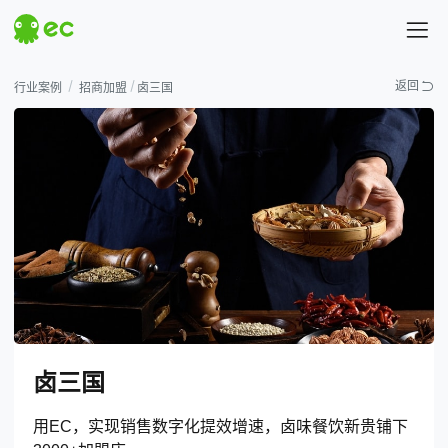
探索EC
返回
行业案例
招商加盟
卤三国
热门搜索
# 汇营销
# 易企查
卤三国
用EC，实现销售数字化提效增速，卤味餐饮新贵铺下