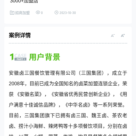
3000+加盟店
0
2023-10-30
招商加盟
全国统一客服热线
4001-365-665
案例详情
(每天：8:00 — 22:00 全年无休)
购买咨询
售后服务
安徽卤三国餐饮管理有限公司（三国集团），成立于
2008年，目前已成为全国知名的卤菜加盟连锁企业，荣
获 《安徽名菜》，《安徽省优秀民营创新企业》，《用
© 2013-2023 www.digrow.com All Rights Reserved
户满意十佳诚信品牌》，《中华名卤》等一系列荣誉。
目前，三国集团旗下已拥有卤三国、魏王卤、茶农老
卤、捞汁小海鲜、辣烤鸭等十多项餐饮项目，分别在卤