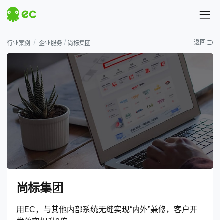
探索EC
返回
行业案例
企业服务
尚标集团
热门搜索
# 汇营销
# 易企查
尚标集团
用EC，与其他内部系统无缝实现“内外”兼修，客户开