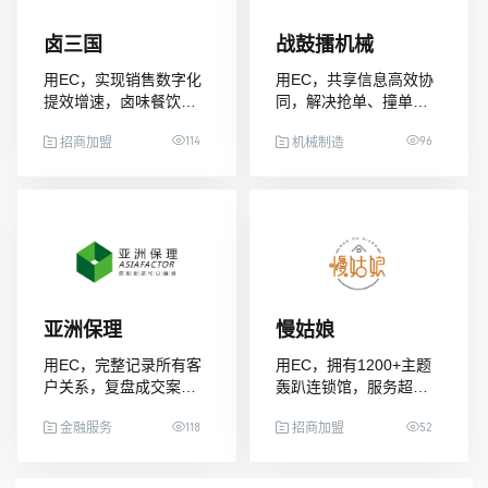
卤三国
战鼓擂机械
用EC，实现销售数字化
用EC，共享信息高效协
提效增速，卤味餐饮新
同，解决抢单、撞单，
贵铺下3000+加盟店
团队发展更和谐
114
96
招商加盟
机械制造
亚洲保理
慢姑娘
用EC，完整记录所有客
用EC，拥有1200+主题
户关系，复盘成交案
轰趴连锁馆，服务超
例，新人出单效率倍增
1000万用户，成为国内
118
52
最大的轰趴连锁品牌之
金融服务
招商加盟
一