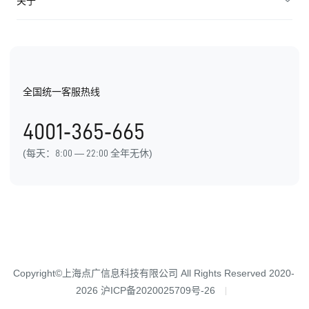
关于
产品价格
企业智能电销解决方案
机械制造
API对接
公司介绍
B2B广告营销方案
教育培训
EC价值观
金融服务
全国统一客服热线
EC荣誉
医疗美容
4001-365-665
办公地址
(每天：8:00 — 22:00 全年无休)
Copyright©上海点广信息科技有限公司 All Rights Reserved 2020-
2026
沪ICP备2020025709号-26