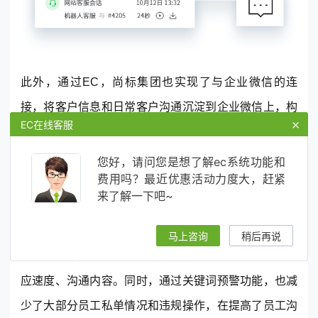
此外，通过EC，尚标集团也实现了与企业微信的连
接，将客户信息和日常客户沟通沉淀到企业微信上，构
×
EC在线客服
建起专属的私域流量池，利用EC系统中丰富的营销素
材对客户进行分享，推动成交、复购的快速实现。而经
您好，请问您是想了解ec系统功能和
费用吗？最近优惠活动力度大，赶紧
过打通企业微信会话存档后，销售和客户在企业微信沟
来了解一下吧~
通的过程中，在侧边栏可以随时编辑客户的资料、标签
以及填写重要的跟进记录并实时同步到EC系统内，这
马上咨询
稍后再说
样管理层就能清楚看到员工对于客户企业微信消息的响
应速度、沟通内容。同时，通过关键词预警功能，也减
少了大部分员工私单情况和违规操作，在提高了员工沟