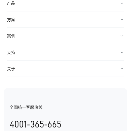
产品
营销获客
方案
加速成交
企业直播营销方案
案例
客户服务
B2B私域营销方案
企业服务
支持
轻松管理
微校务解决方案
招商加盟
帮助中心
关于
产品价格
企业智能电销解决方案
机械制造
API对接
公司介绍
B2B广告营销方案
教育培训
EC价值观
金融服务
全国统一客服热线
EC荣誉
医疗美容
4001-365-665
办公地址