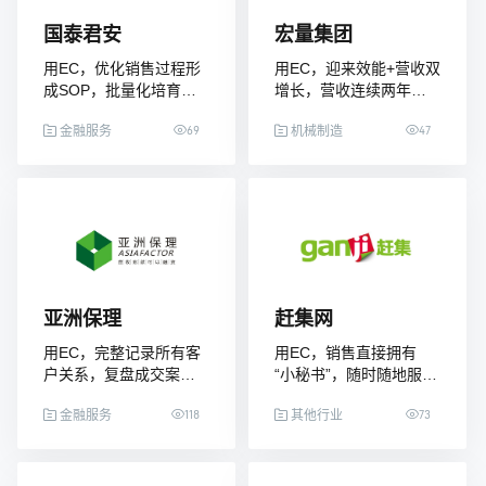
国泰君安
宏量集团
用EC，优化销售过程形
用EC，迎来效能+营收双
成SOP，批量化培育销
增长，营收连续两年增
售精英
长翻番
69
47
金融服务
机械制造
亚洲保理
赶集网
用EC，完整记录所有客
用EC，销售直接拥有
户关系，复盘成交案
“小秘书”，随时随地服
例，新人出单效率倍增
务、成交客户
118
73
金融服务
其他行业