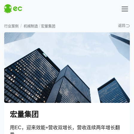
探索EC
返回
行业案例
机械制造
宏量集团
热门搜索
# 汇营销
# 易企查
宏量集团
用EC，迎来效能+营收双增长，营收连续两年增长翻